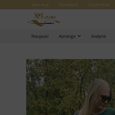
Apie mus
Kontaktai
Grąžinimas
Naujausi
Apranga
Avalynė