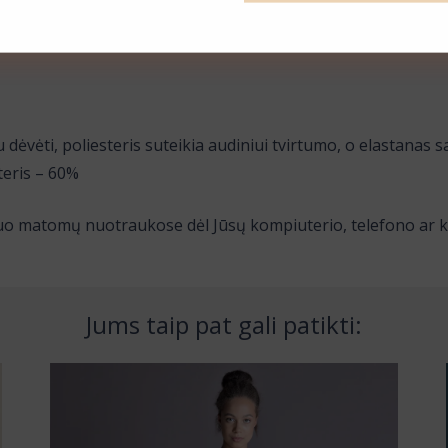
ėvėti, poliesteris suteikia audiniui tvirtumo, o elastanas
teris – 60%
s nuo matomų nuotraukose dėl Jūsų kompiuterio, telefono ar 
Jums taip pat gali patikti: