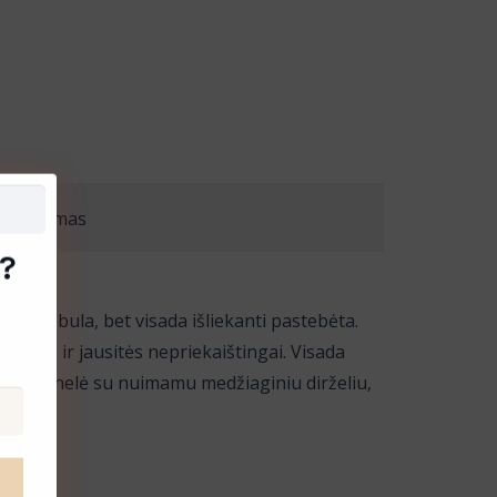
s/keitimas
?
toms tobula, bet visada išliekanti pastebėta.
odysite ir jausitės nepriekaištingai. Visada
zdą. Suknelė su nuimamu medžiaginiu dirželiu,