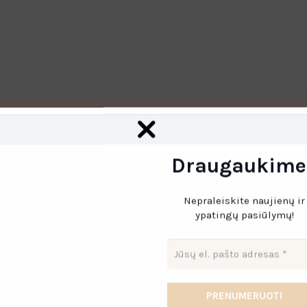
lė
Audinio priežiūra
Pristatymas
Grąžinima
Draugaukime
ažiau svarbių susitikimų metų suknelė. Vienoms per santūri, ki
Nepraleiskite naujienų ir
ypatingų pasiūlymų!
legantiškas ir praktiškas pasirinkimas. Renkantis klasika, atr
 apačią pūstomis klostėmis, sukurdamas labai elegantišką vai
uetą. Patogumui suknėlės šonuose yra įleistos kišenės.