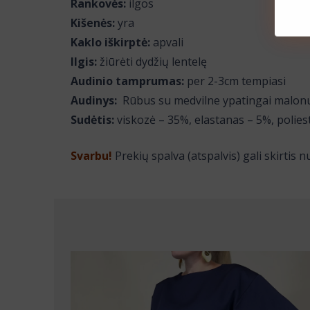
Rankovės:
ilgos
Kišenės:
yra
Kaklo iškirptė:
apvali
Ilgis:
žiūrėti dydžių lentelę
Audinio tamprumas:
per 2-3cm tempiasi
Audinys:
Rūbus su medvilne ypatingai malonu d
Sudėtis:
viskozė – 35%, elastanas – 5%, polies
Svarbu!
Prekių spalva (atspalvis) gali skirti