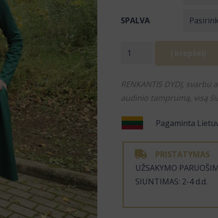
SPALVA
produkto
Į krepšelį
kiekis:
Suknelė
​RENKANTIS DYDĮ, svarbu ats
su
audinio tamprumą, visą šią
plačiu
sijonu
Pagaminta Lietu
XS-
2XL,
PRISTATYMAS
spalvos
​UŽSAKYMO PARUOŠIMO
pasirinktinai
SIUNTIMAS: 2-4 d.d.