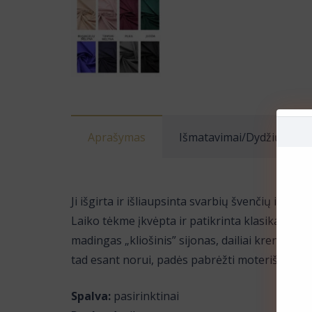
Aprašymas
Išmatavimai/Dydžių lente
Ji išgirta ir išliaupsinta svarbių švenčių ir m
Laiko tėkme įkvėpta ir patikrinta klasika, tai e
madingas „kliošinis” sijonas, dailiai krenta į
tad esant norui, padės pabrėžti moterišką sil
Spalva:
pasirinktinai