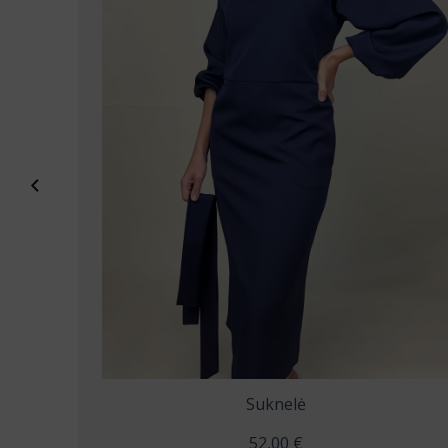
Suknelė KLASIKA, XS-2XL
48,00
€