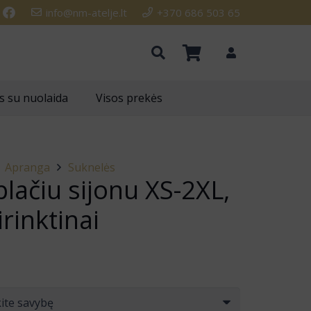
info@nm-atelje.lt
+370 686 503 65
s su nuolaida
Visos prekės
Apranga
Suknelės
lačiu sijonu XS-2XL,
rinktinai