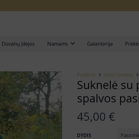
Dovanų įdėjos
Namams
Galanterija
Prekė
Pradinis
Visos prekės
Suknelė su p
spalvos pasi
45,00
€
DYDIS