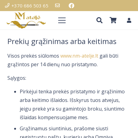
+370 686 503 65
Prekių grąžinimas arba keitimas
Visos prekės siūlomos
www.nm-atelje.lt
gali būti
grąžintos per 14 dienų nuo pristatymo.
Sąlygos:
Pirkėjui tenka prekės pristatymo ir grąžinimo
arba keitimo išlaidos. Išskyrus tuos atvejus,
jeigu prekė yra su gamintojo broku, siuntimo
išlaidas kompensuojame mes.
Grąžinamus siuntinius, prašome siusti
registruotu paštu, kurjeriu arba Omniva