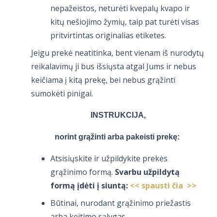
nepažeistos, neturėti kvepalų kvapo ir
kitų nešiojimo žymių, taip pat turėti visas
pritvirtintas originalias etiketes.
Jeigu prekė neatitinka, bent vienam iš nurodytų
reikalavimų ji bus išsiųsta atgal Jums ir nebus
keičiama į kitą prekę, bei nebus grąžinti
sumokėti pinigai.
INSTRUKCIJA,
norint grąžinti arba pakeisti prekę:
Atsisiųskite ir užpildykite prekės
grąžinimo formą.
Svarbu užpildytą
formą įdėti į siuntą:
<< spausti čia >>
Būtinai, nurodant grąžinimo priežastis
arba keitimo sąlygas.