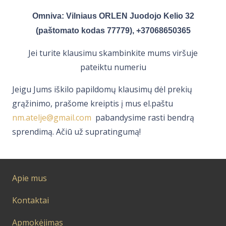
Omniva: Vilniaus ORLEN Juodojo Kelio 32
(paštomato kodas
77779)
, +37068650365
Jei turite klausimu skambinkite mums viršuje
pateiktu numeriu
Jeigu Jums iškilo papildomų klausimų dėl prekių
grąžinimo, prašome kreiptis į mus el.paštu
nm.atelje@gmail.com
pabandysime rasti bendrą
sprendimą. Ačiū už supratingumą!
Apie mus
Kontaktai
Apmokėjimas