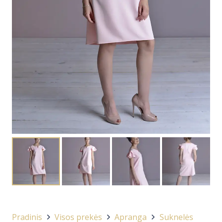
Pradinis
Visos prekės
Apranga
Suknelės