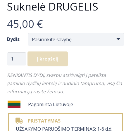
Suknelė DRUGELIS
45,00
€
Dydis
produkto
Į krepšelį
kiekis:
Suknelė
​RENKANTIS DYDĮ, svarbu atsižvelgti į pateikta
DRUGELIS
gaminio dydžių lentelę ir audinio tamprumą, visą šią
informaciją rasite žemiau.
Pagaminta Lietuvoje
PRISTATYMAS
​UŽSAKYMO PARUOŠIMO TERMINAS: 1-6 d.d.