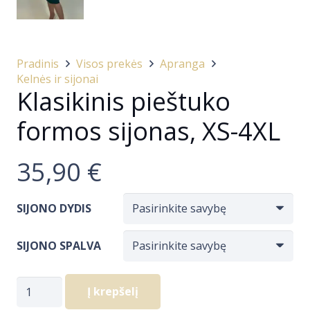
Pradinis
Visos prekės
Apranga
Kelnės ir sijonai
Klasikinis pieštuko
formos sijonas, XS-4XL
35,90
€
SIJONO DYDIS
SIJONO SPALVA
produkto
Į krepšelį
kiekis: