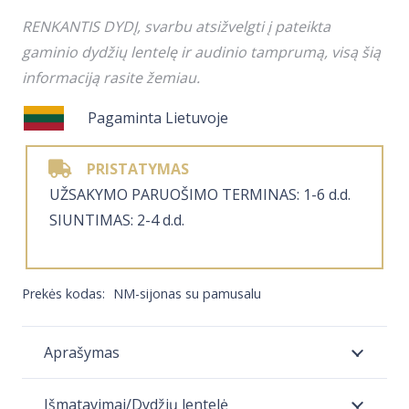
Klasikinis
​RENKANTIS DYDĮ, svarbu atsižvelgti į pateikta
pieštuko
gaminio dydžių lentelę ir audinio tamprumą, visą šią
formos
informaciją rasite žemiau.
sijonas,
Pagaminta Lietuvoje
XS-
4XL
PRISTATYMAS
​UŽSAKYMO PARUOŠIMO TERMINAS: 1-6 d.d.
SIUNTIMAS: 2-4 d.d.
Prekės kodas:
NM-sijonas su pamusalu
Aprašymas
Išmatavimai/Dydžių lentelė