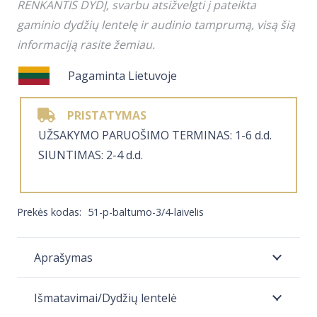
​RENKANTIS DYDĮ, svarbu atsižvelgti į pateikta
BE
gaminio dydžių lentelę ir audinio tamprumą, visą šią
KOMPROMISŲ
informaciją rasite žemiau.
Pagaminta Lietuvoje
PRISTATYMAS
​UŽSAKYMO PARUOŠIMO TERMINAS: 1-6 d.d.
SIUNTIMAS: 2-4 d.d.
Prekės kodas:
51-p-baltumo-3/4-laivelis
Aprašymas
Išmatavimai/Dydžių lentelė