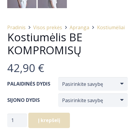
Pradinis
Visos prekės
Apranga
Kostiumėliai
Kostiumėlis BE
KOMPROMISŲ
42,90
€
PALAIDINĖS DYDIS
SIJONO DYDIS
produkto
Į krepšelį
kiekis:
Kostiumėlis